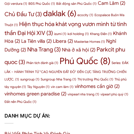
thế
Cam Lâm
(2)
tư
Gội verdura
(1)
BĐS Phú Quốc
(1)
Bất động sản Phú Quốc
(1)
nhưng
nào?
Phú
quyền
daklak
(6)
Chủ Đầu Tư
(3)
Quốc
lực
ecocity
(1)
Ecopalace Buôn Ma
cho
–
Hiện thục hóa khát vọng vươn mình từ tinh
doanh
3
Thuột
(1)
nghiệp
chỉ
thần Đại Hội XIV
(3)
Khánh
2026
izumi
(1)
kdi holding
(1)
Khang Điền
(1)
số
nội
Hòa
(2)
La Tiên villa
(2)
Libera
(2)
Nghỉ
Masterise Homes
(1)
tại
Nha Trang
(3)
Parkcit phu
Dưỡng
(2)
Nhà ở xã hội
(2)
chứng
minh
Phú Quốc
(8)
quoc
(3)
Phân tích đánh giá
(1)
Series: ĐẮK
LẮK – HÀNH TRÌNH TỪ "CAO NGUYÊN ĐẤT ĐỎ" ĐẾN CỰC TĂNG TRƯỞNG CHIẾN
LƯỢC.
(1)
sungroup
(1)
Sungroup Nha Trang
(1)
Thị trường Phú Quốc
(1)
Thủ phủ
vinhomes cần giờ
(2)
tây nguyên
(1)
Tây Nguyên
(1)
vin cam lâm
(1)
vinhomes green paradise
(2)
vinpearl nha trang
(1)
vipearl phú quý
(1)
Đất nền Phú Quốc
(1)
DANH MỤC DỰ ÁN: