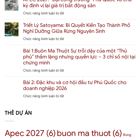
Xuân
Bao
kỳ định vị lại giá trị bất động sản
Mai
Nhiêu?
ở
Chức năng bình luận bị tắt
Gateway
Giải
APEC
Buôn
mã
2027:
Triết Lý Satoyama: Bí Quyết Kiến Tạo Thành Phố
Ma
định
“Đại
Thuột:
giá
Nghỉ Dưỡng Giữa Rừng Nguyên Sinh
công
“Người
“Thành
ở
Chức năng bình luận bị tắt
trường”
khổng
phố
Triết
Phú
lồ”
chữa
Lý
Bài 1:Buôn Ma Thuột Sự trỗi dậy của một “Thủ
Quốc
phía
lành”
Satoyama:
và
phủ” thầm lặng nhưng quyền lực – 3 chỉ số nội tại
Bắc
đầu
Bí
chu
đổ
chứng minh
tiên
Quyết
kỳ
bộ
tại
ở
Chức năng bình luận bị tắt
Kiến
định
Tây
Đặc
Bài
Tạo
vị
Nguyên
khu
1:Buôn
Thành
Bài 2: Đặc khu và cơ hội đầu tư Phú Quốc cho
lại
–
Ma
Phố
giá
doanh nghiệp 2026
Tác
Thuột
Nghỉ
trị
động
ở
Chức năng bình luận bị tắt
Sự
Dưỡng
bất
đến
Bài
trỗi
Giữa
động
thị
2:
dậy
Rừng
sản
trường
Đặc
THẺ DỰ ÁN
của
Nguyên
bất
khu
một
Sinh
động
và
“Thủ
sản
cơ
phủ”
Apec 2027
(6)
buon ma thuot
(6)
BMT
hội
thầm
Búng
như
đầu
lặng