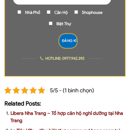
Nhà Phố
Căn Hộ
Shophouse
Biệt Thự
HOTLINE: 0977.942.392
5/5 - (1 bình chọn)
Related Posts:
Libera Nha Trang – Tổ hợp căn hộ nghỉ dưỡng tại Nha
Trang