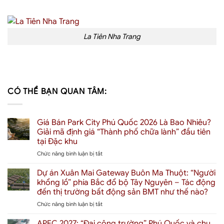
La Tiên Nha Trang
CÓ THỂ BẠN QUAN TÂM:
Giá Bán Park City Phú Quốc 2026 Là Bao Nhiêu?
Giải mã định giá “Thành phố chữa lành” đầu tiên
tại Đặc khu
ở
Chức năng bình luận bị tắt
Giá
Bán
Dự án Xuân Mai Gateway Buôn Ma Thuột: “Người
Park
khổng lồ” phía Bắc đổ bộ Tây Nguyên – Tác động
City
đến thị trường bất động sản BMT như thế nào?
Phú
ở
Chức năng bình luận bị tắt
Quốc
Dự
2026
án
Là
APEC 2027: “Đại công trường” Phú Quốc và chu