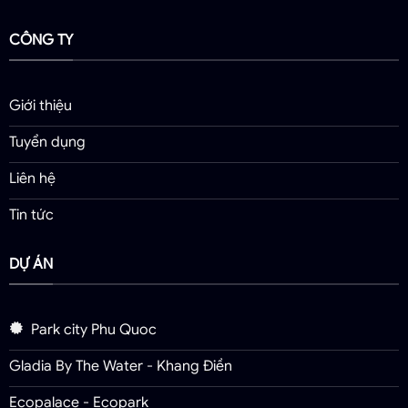
CÔNG TY
Giới thiệu
Tuyển dụng
Liên hệ
Tin tức
DỰ ÁN
Park city Phu Quoc
Gladia By The Water - Khang Điền
Ecopalace - Ecopark