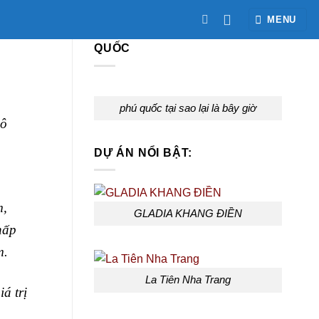
MENU
DỰ ÁN PARK CITY – PHÚ
QUỐC
phú quốc tại sao lại là bây giờ
mô
DỰ ÁN NỔI BẬT:
m,
GLADIA KHANG ĐIỀN
hấp
m.
La Tiên Nha Trang
á trị