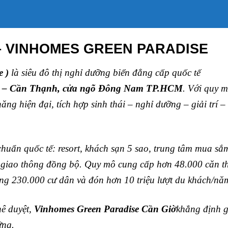
– VINHOMES GREEN PARADISE
 )
là siêu đô thị nghỉ dưỡng biển đẳng cấp quốc tế
òa – Cần Thạnh, cửa ngõ Đông Nam TP.HCM
. Với quy 
ng hiện đại, tích hợp sinh thái – nghỉ dưỡng – giải trí –
 chuẩn quốc tế: resort, khách sạn 5 sao, trung tâm mua sắ
, giao thông đồng bộ. Quy mô cung cấp hơn 48.000 căn t
ng 230.000 cư dân và đón hơn 10 triệu lượt du khách/nă
hê duyệt,
Vinhomes Green Paradise Cần Giờ
khẳng định gi
ững.