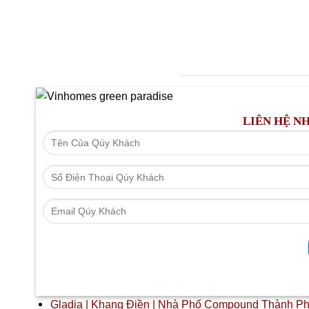
BẢNG GIÁ BÁN
RỔ 
GIAI ĐOẠN ĐẦU
TỪ ĐẠ
LIÊN HỆ N
Gladia | Khang Điền | Nhà Phố Compound Thành Ph