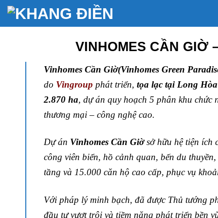
Bỏ
qua
nội
dung
VINHOMES CẦN GIỜ 
Vinhomes
Cần Giờ(Vinhomes Green Paradise
do
Vingroup
phát triển
,
tọa lạc tại Long H
2.870 ha
, dự án quy hoạch 5 phân khu chức nă
thương mại – công nghệ cao.
Dự án
Vinhomes Cần Giờ
sở hữu hệ tiện ích
công viên biển, hồ cảnh quan, bến du thuyền
tầng và 15.000 căn hộ cao cấp, phục vụ khoả
Với pháp lý minh bạch, đã được Thủ tướng p
đầu tư vượt trội và tiềm năng phát triển bền v