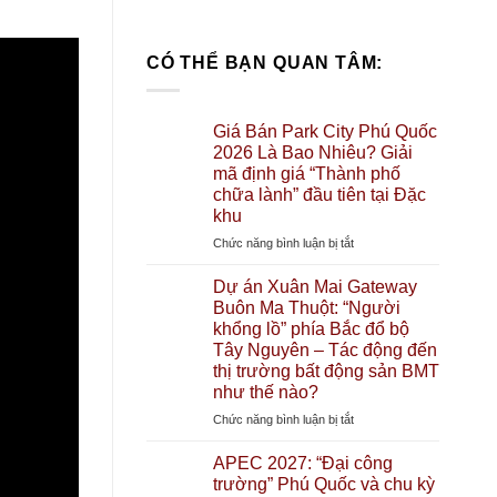
CÓ THỂ BẠN QUAN TÂM:
Giá Bán Park City Phú Quốc
2026 Là Bao Nhiêu? Giải
mã định giá “Thành phố
chữa lành” đầu tiên tại Đặc
khu
ở
Chức năng bình luận bị tắt
Giá
Bán
Dự án Xuân Mai Gateway
Park
Buôn Ma Thuột: “Người
City
khổng lồ” phía Bắc đổ bộ
Phú
Tây Nguyên – Tác động đến
Quốc
thị trường bất động sản BMT
2026
như thế nào?
Là
ở
Chức năng bình luận bị tắt
Bao
Dự
Nhiêu?
án
APEC 2027: “Đại công
Giải
Xuân
trường” Phú Quốc và chu kỳ
mã