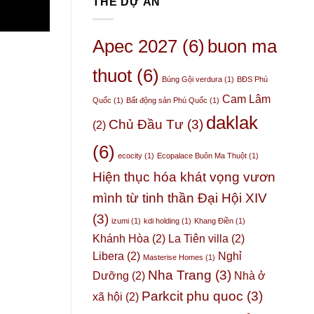
THẺ DỰ ÁN
thế
một
khu
nào?
“Thủ
và
phủ”
cơ
Apec 2027
(6)
buon ma
thầm
hội
lặng
đầu
nhưng
thuot
(6)
DỰ
tư
Búng Gội verdura
(1)
BĐS Phú
quyền
Phú
lực
IỜ
Cam Lâm
Quốc
(1)
Bất động sản Phú Quốc
(1)
Quốc
–
cho
daklak
3
Chủ Đầu Tư
(3)
(2)
doanh
chỉ
nghiệp
số
(6)
2026
nội
ecocity
(1)
Ecopalace Buôn Ma Thuột
(1)
tại
Hiện thục hóa khát vọng vươn
chứng
minh
mình từ tinh thần Đại Hội XIV
ẦN
(3)
izumi
(1)
kdi holding
(1)
Khang Điền
(1)
Khánh Hòa
(2)
La Tiên villa
(2)
Libera
(2)
Nghỉ
Masterise Homes
(1)
Nha Trang
(3)
Dưỡng
(2)
Nhà ở
Parkcit phu quoc
(3)
xã hội
(2)