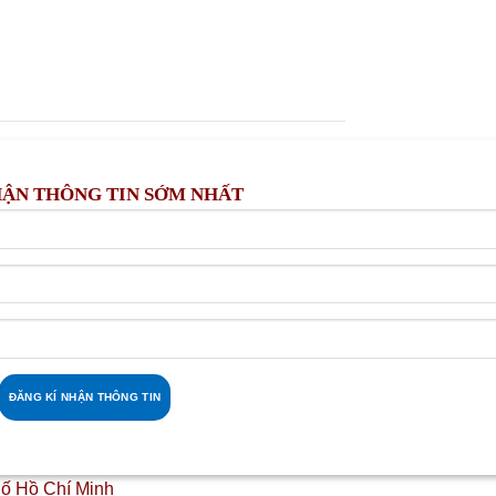
HÀNG CĂN ĐẸP
CHÍNH SÁCH
I LÝ CHIẾN LƯỢC F1
ĐẶC BIỆT ĐỢT 1
HẬN THÔNG TIN SỚM NHẤT
ố Hồ Chí Minh