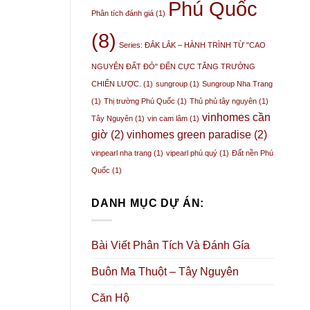
Phú Quốc
Phân tích đánh giá
(1)
H VÀ
(8)
Series: ĐẮK LẮK – HÀNH TRÌNH TỪ "CAO
MÀ
NGUYÊN ĐẤT ĐỎ" ĐẾN CỰC TĂNG TRƯỞNG
CHIẾN LƯỢC.
(1)
sungroup
(1)
Sungroup Nha Trang
Ỡ ?
(1)
Thị trường Phú Quốc
(1)
Thủ phủ tây nguyên
(1)
vinhomes cần
Tây Nguyên
(1)
vin cam lâm
(1)
giờ
(2)
vinhomes green paradise
(2)
vinpearl nha trang
(1)
vipearl phú quý
(1)
Đất nền Phú
Quốc
(1)
DANH MỤC DỰ ÁN:
Bài Viết Phân Tích Và Đánh Gía
Buôn Ma Thuột – Tây Nguyên
N
Căn Hộ