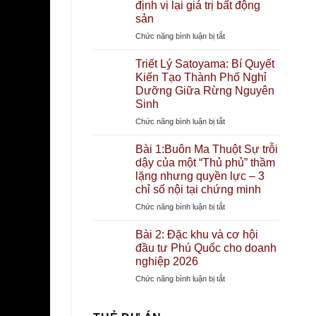
Mai
định vị lại giá trị bất động
định
Gateway
giá
sản
Buôn
“Thành
ở
Chức năng bình luận bị tắt
Ma
phố
APEC
Thuột:
chữa
2027:
Triết Lý Satoyama: Bí Quyết
“Người
lành”
“Đại
Kiến Tạo Thành Phố Nghỉ
khổng
đầu
công
Dưỡng Giữa Rừng Nguyên
lồ”
tiên
trường”
Sinh
phía
tại
Phú
Bắc
Đặc
ở
Chức năng bình luận bị tắt
Quốc
đổ
khu
Triết
và
bộ
Lý
Bài 1:Buôn Ma Thuột Sự trỗi
chu
Tây
Satoyama:
dậy của một “Thủ phủ” thầm
kỳ
Nguyên
Bí
lặng nhưng quyền lực – 3
định
–
Quyết
chỉ số nội tại chứng minh
vị
Tác
Kiến
lại
động
ở
Chức năng bình luận bị tắt
Tạo
giá
đến
Bài
Thành
trị
thị
1:Buôn
Bài 2: Đặc khu và cơ hội
Phố
bất
trường
Ma
đầu tư Phú Quốc cho doanh
Nghỉ
động
bất
Thuột
nghiệp 2026
Dưỡng
sản
động
Sự
Giữa
ở
Chức năng bình luận bị tắt
sản
trỗi
Rừng
Bài
BMT
dậy
Nguyên
2:
như
của
Sinh
Đặc