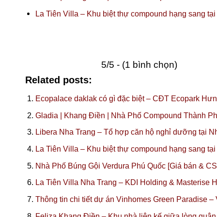
La Tiên Villa – Khu biệt thự compound hạng sang tạ
5/5 - (1 bình chọn)
Related posts:
Ecopalace daklak có gì đặc biệt – CĐT Ecopark Hư
Gladia | Khang Điền | Nhà Phố Compound Thành Ph
Libera Nha Trang – Tổ hợp căn hộ nghỉ dưỡng tại N
La Tiên Villa – Khu biệt thự compound hạng sang tạ
Nhà Phố Búng Gội Verdura Phú Quốc [Giá bán & C
La Tiên Villa Nha Trang – KDI Holding & Masterise
Thông tin chi tiết dự án Vinhomes Green Paradise 
Feliza Khang Điền – Khu nhà liên kế giữa lòng quận