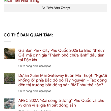
La Tiên Nha Trang
CÓ THỂ BẠN QUAN TÂM:
Giá Bán Park City Phú Quốc 2026 Là Bao Nhiêu?
Giải mã định giá “Thành phố chữa lành” đầu tiên
tại Đặc khu
ở
Chức năng bình luận bị tắt
Giá
Bán
Dự án Xuân Mai Gateway Buôn Ma Thuột: “Người
Park
khổng lồ” phía Bắc đổ bộ Tây Nguyên – Tác động
City
đến thị trường bất động sản BMT như thế nào?
Phú
ở
Chức năng bình luận bị tắt
Quốc
Dự
2026
án
Là
APEC 2027: “Đại công trường” Phú Quốc và chu
Xuân
Bao
kỳ định vị lại giá trị bất động sản
Mai
Nhiêu?
ở