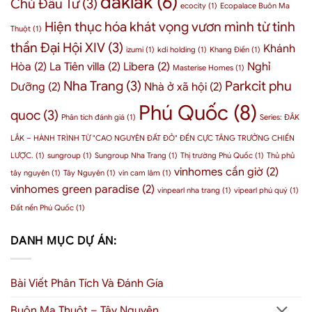
daklak
(6)
Chủ Đầu Tư
(3)
Quốc
lực
ecocity
(1)
Ecopalace Buôn Ma
cho
–
Hiện thục hóa khát vọng vươn mình từ tinh
doanh
3
Thuột
(1)
nghiệp
chỉ
thần Đại Hội XIV
(3)
Khánh
2026
izumi
(1)
kdi holding
(1)
Khang Điền
(1)
số
nội
Hòa
(2)
La Tiên villa
(2)
Libera
(2)
Nghỉ
Masterise Homes
(1)
tại
Nha Trang
(3)
Parkcit phu
Dưỡng
(2)
Nhà ở xã hội
(2)
chứng
minh
Phú Quốc
(8)
quoc
(3)
Phân tích đánh giá
(1)
Series: ĐẮK
LẮK – HÀNH TRÌNH TỪ "CAO NGUYÊN ĐẤT ĐỎ" ĐẾN CỰC TĂNG TRƯỞNG CHIẾN
LƯỢC.
(1)
sungroup
(1)
Sungroup Nha Trang
(1)
Thị trường Phú Quốc
(1)
Thủ phủ
vinhomes cần giờ
(2)
tây nguyên
(1)
Tây Nguyên
(1)
vin cam lâm
(1)
vinhomes green paradise
(2)
vinpearl nha trang
(1)
vipearl phú quý
(1)
Đất nền Phú Quốc
(1)
DANH MỤC DỰ ÁN:
Bài Viết Phân Tích Và Đánh Gía
Buôn Ma Thuột – Tây Nguyên