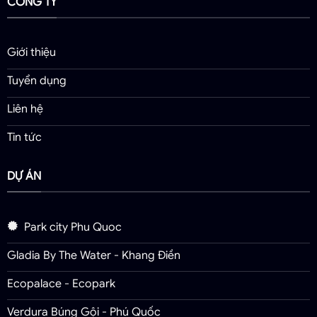
CÔNG TY
Giới thiệu
Tuyển dụng
Liên hệ
Tin tức
DỰ ÁN
Park city Phu Quoc
Gladia By The Water - Khang Điền
Ecopalace - Ecopark
Verdura Búng Gội - Phú Quốc