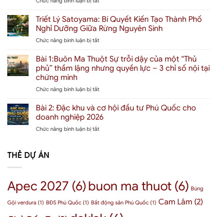
Chức năng bình luận bị tắt
Gateway
Giải
APEC
Buôn
mã
2027:
Triết Lý Satoyama: Bí Quyết Kiến Tạo Thành Phố
Ma
định
“Đại
Thuột:
giá
Nghỉ Dưỡng Giữa Rừng Nguyên Sinh
công
“Người
“Thành
ở
Chức năng bình luận bị tắt
trường”
khổng
phố
Triết
Phú
lồ”
chữa
Lý
Bài 1:Buôn Ma Thuột Sự trỗi dậy của một “Thủ
Quốc
phía
lành”
Satoyama:
và
phủ” thầm lặng nhưng quyền lực – 3 chỉ số nội tại
Bắc
đầu
Bí
chu
đổ
chứng minh
tiên
Quyết
kỳ
bộ
tại
ở
Chức năng bình luận bị tắt
Kiến
định
Tây
Đặc
Bài
Tạo
vị
Nguyên
khu
1:Buôn
Thành
Bài 2: Đặc khu và cơ hội đầu tư Phú Quốc cho
lại
–
Ma
Phố
giá
doanh nghiệp 2026
Tác
Thuột
Nghỉ
trị
động
ở
Chức năng bình luận bị tắt
Sự
Dưỡng
bất
đến
Bài
trỗi
Giữa
động
thị
2:
dậy
Rừng
sản
trường
Đặc
THẺ DỰ ÁN
của
Nguyên
bất
khu
một
Sinh
động
và
“Thủ
sản
cơ
phủ”
Apec 2027
(6)
buon ma thuot
(6)
BMT
hội
thầm
Búng
như
đầu
lặng
thế
Cam Lâm
(2)
tư
Gội verdura
(1)
BĐS Phú Quốc
(1)
Bất động sản Phú Quốc
(1)
nhưng
nào?
Phú
quyền