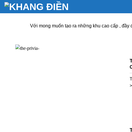
Bỏ
qua
nội
dung
Với mong muốn tạo ra những khu cao cấp , đầy đ
T
T