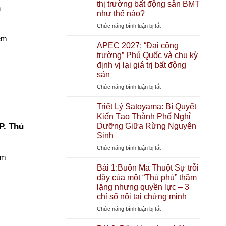
thị trường bất động sản BMT
h
2026
như thế nào?
Là
ở
Chức năng bình luận bị tắt
Bao
Dự
Nhiêu?
Xem
án
APEC 2027: “Đại công
Giải
Xuân
trường” Phú Quốc và chu kỳ
mã
Mai
định vị lại giá trị bất động
định
Gateway
giá
sản
Buôn
“Thành
ở
Chức năng bình luận bị tắt
Ma
phố
APEC
Thuột:
chữa
2027:
Triết Lý Satoyama: Bí Quyết
“Người
lành”
“Đại
Kiến Tạo Thành Phố Nghỉ
khổng
đầu
công
Dưỡng Giữa Rừng Nguyên
P. Thủ
lồ”
tiên
trường”
Sinh
phía
tại
Phú
Bắc
Đặc
ở
Chức năng bình luận bị tắt
Quốc
đổ
khu
em
Triết
và
bộ
Lý
Bài 1:Buôn Ma Thuột Sự trỗi
chu
Tây
Satoyama:
dậy của một “Thủ phủ” thầm
kỳ
Nguyên
Bí
lặng nhưng quyền lực – 3
định
–
Quyết
chỉ số nội tại chứng minh
vị
Tác
Kiến
lại
động
ở
Chức năng bình luận bị tắt
Tạo
giá
đến
Bài
Thành
trị
thị