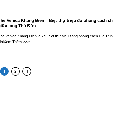
The Venica Khang Điền – Biệt thự triệu đô phong cách c
giữa lòng Thủ Đức
he Venica Khang Điền là khu biệt thự siêu sang phong cách Địa Tru
HảiXem Thêm >>>
1
2