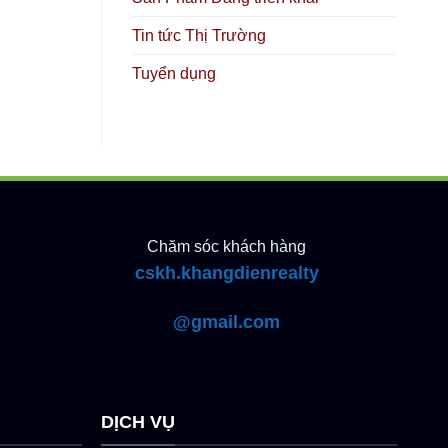
Tin tức Thị Trường
Tuyển dụng
Chăm sóc khách hàng
cskh.khangdienrealty
@gmail.com
DỊCH VỤ