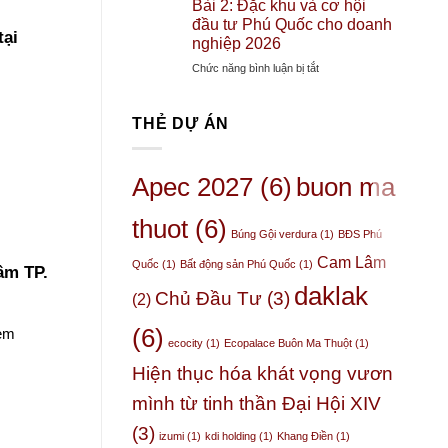
1:Buôn
Bài 2: Đặc khu và cơ hội
Phố
bất
trường
Ma
đầu tư Phú Quốc cho doanh
Nghỉ
động
bất
tại
Thuột
nghiệp 2026
Dưỡng
sản
động
Sự
Giữa
ở
Chức năng bình luận bị tắt
sản
trỗi
Rừng
Bài
BMT
dậy
Nguyên
2:
như
của
Sinh
THẺ DỰ ÁN
Đặc
thế
một
khu
nào?
“Thủ
và
phủ”
cơ
Apec 2027
(6)
buon ma
thầm
hội
lặng
đầu
nhưng
thuot
(6)
tư
Búng Gội verdura
(1)
BĐS Phú
quyền
Phú
lực
Cam Lâm
Quốc
(1)
Bất động sản Phú Quốc
(1)
Quốc
âm TP.
–
cho
daklak
3
Chủ Đầu Tư
(3)
(2)
doanh
chỉ
nghiệp
số
(6)
Xem
2026
nội
ecocity
(1)
Ecopalace Buôn Ma Thuột
(1)
tại
Hiện thục hóa khát vọng vươn
chứng
minh
mình từ tinh thần Đại Hội XIV
(3)
izumi
(1)
kdi holding
(1)
Khang Điền
(1)