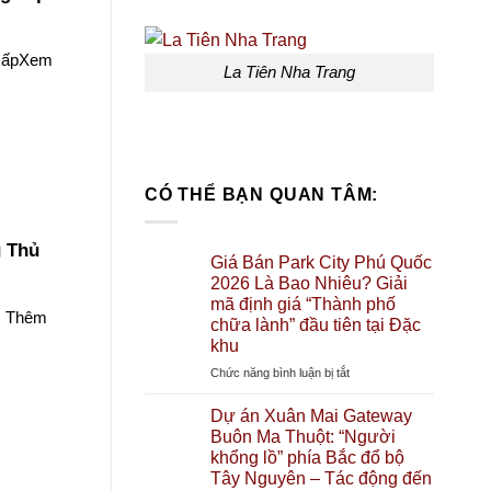
 cấpXem
La Tiên Nha Trang
CÓ THỂ BẠN QUAN TÂM:
g Thủ
Giá Bán Park City Phú Quốc
2026 Là Bao Nhiêu? Giải
mã định giá “Thành phố
em Thêm
chữa lành” đầu tiên tại Đặc
khu
ở
Chức năng bình luận bị tắt
Giá
Bán
Dự án Xuân Mai Gateway
Park
Buôn Ma Thuột: “Người
City
khổng lồ” phía Bắc đổ bộ
Phú
Tây Nguyên – Tác động đến
Quốc