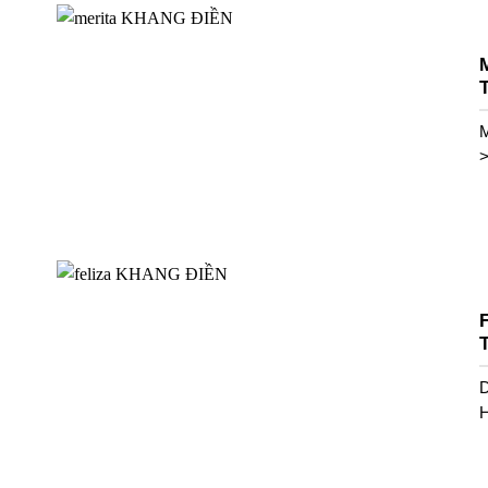
M
F
D