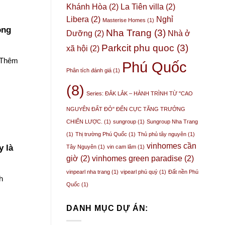
Khánh Hòa
(2)
La Tiên villa
(2)
Libera
(2)
Nghỉ
Masterise Homes
(1)
òng
Nha Trang
(3)
Dưỡng
(2)
Nhà ở
Parkcit phu quoc
(3)
xã hội
(2)
m Thêm
Phú Quốc
Phân tích đánh giá
(1)
(8)
Series: ĐẮK LẮK – HÀNH TRÌNH TỪ "CAO
NGUYÊN ĐẤT ĐỎ" ĐẾN CỰC TĂNG TRƯỞNG
CHIẾN LƯỢC.
(1)
sungroup
(1)
Sungroup Nha Trang
(1)
Thị trường Phú Quốc
(1)
Thủ phủ tây nguyên
(1)
vinhomes cần
y là
Tây Nguyên
(1)
vin cam lâm
(1)
giờ
(2)
vinhomes green paradise
(2)
vinpearl nha trang
(1)
vipearl phú quý
(1)
Đất nền Phú
h
Quốc
(1)
DANH MỤC DỰ ÁN: