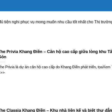
ủ tiện nghi phục vụ mong muốn nhu cầu tốt nhất cho Thị trườ
The Privia Khang Điền – Căn hộ cao cấp giữa lòng khu Tâ
Gòn
he Privia là dự án căn hộ cao cấp do Khang Điền phát triển, tọaXe
>>>
he Classia Khang Điền – Khu nhà liên kế và biệt thự đẳ