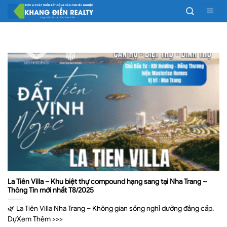
Bỏ
qua
nội
dung
La Tiên Villa – Khu biệt thự compound hạng sang tại Nha Trang –
Thông Tin mới nhất T8/2025
🌿 La Tiên Villa Nha Trang – Không gian sống nghỉ dưỡng đẳng cấp.
DựXem Thêm >>>