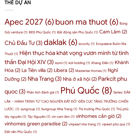
Đặc
THẺ DỰ ÁN
của
Nguyên
bất
khu
một
Sinh
động
và
“Thủ
sản
cơ
phủ”
Apec 2027
(6)
buon ma thuot
(6)
BMT
hội
thầm
Búng
như
đầu
lặng
thế
Cam Lâm
(2)
tư
Gội verdura
(1)
BĐS Phú Quốc
(1)
Bất động sản Phú Quốc
(1)
nhưng
nào?
Phú
quyền
daklak
(6)
Chủ Đầu Tư
(3)
Quốc
lực
ecocity
(1)
Ecopalace Buôn Ma
cho
–
Hiện thục hóa khát vọng vươn mình từ tinh
doanh
3
Thuột
(1)
nghiệp
chỉ
thần Đại Hội XIV
(3)
Khánh
2026
izumi
(1)
kdi holding
(1)
Khang Điền
(1)
số
nội
Hòa
(2)
La Tiên villa
(2)
Libera
(2)
Nghỉ
Masterise Homes
(1)
tại
Nha Trang
(3)
Parkcit phu
Dưỡng
(2)
Nhà ở xã hội
(2)
chứng
minh
Phú Quốc
(8)
quoc
(3)
Phân tích đánh giá
(1)
Series: ĐẮK
LẮK – HÀNH TRÌNH TỪ "CAO NGUYÊN ĐẤT ĐỎ" ĐẾN CỰC TĂNG TRƯỞNG CHIẾN
LƯỢC.
(1)
sungroup
(1)
Sungroup Nha Trang
(1)
Thị trường Phú Quốc
(1)
Thủ phủ
vinhomes cần giờ
(2)
tây nguyên
(1)
Tây Nguyên
(1)
vin cam lâm
(1)
vinhomes green paradise
(2)
vinpearl nha trang
(1)
vipearl phú quý
(1)
Đất nền Phú Quốc
(1)