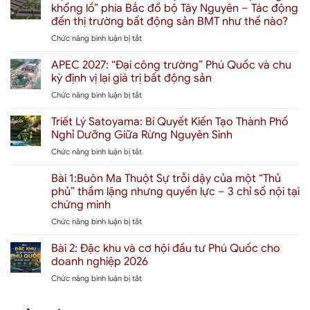
Park
khổng lồ” phía Bắc đổ bộ Tây Nguyên – Tác động
City
đến thị trường bất động sản BMT như thế nào?
Phú
ở
Chức năng bình luận bị tắt
Quốc
Dự
2026
án
Là
APEC 2027: “Đại công trường” Phú Quốc và chu
Xuân
Bao
kỳ định vị lại giá trị bất động sản
Mai
Nhiêu?
ở
Chức năng bình luận bị tắt
Gateway
Giải
APEC
Buôn
mã
2027:
Triết Lý Satoyama: Bí Quyết Kiến Tạo Thành Phố
Ma
định
“Đại
Thuột:
giá
Nghỉ Dưỡng Giữa Rừng Nguyên Sinh
công
“Người
“Thành
ở
Chức năng bình luận bị tắt
trường”
khổng
phố
Triết
Phú
lồ”
chữa
Lý
Bài 1:Buôn Ma Thuột Sự trỗi dậy của một “Thủ
Quốc
phía
lành”
Satoyama:
và
phủ” thầm lặng nhưng quyền lực – 3 chỉ số nội tại
Bắc
đầu
Bí
chu
đổ
chứng minh
tiên
Quyết
kỳ
bộ
tại
ở
Chức năng bình luận bị tắt
Kiến
định
Tây
Đặc
Bài
Tạo
vị
Nguyên
khu
1:Buôn
Thành
Bài 2: Đặc khu và cơ hội đầu tư Phú Quốc cho
lại
–
Ma
Phố
giá
doanh nghiệp 2026
Tác
Thuột
Nghỉ
trị
động
ở
Chức năng bình luận bị tắt
Sự
Dưỡng
bất
đến
Bài
trỗi
Giữa
động
thị
2:
dậy
Rừng
sản
trường