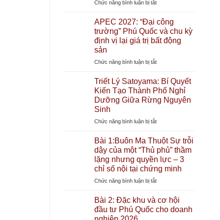
ở
Chức năng bình luận bị tắt
Bao
Dự
Nhiêu?
án
APEC 2027: “Đại công
Giải
Xuân
trường” Phú Quốc và chu kỳ
mã
Mai
định vị lại giá trị bất động
định
Gateway
giá
sản
Buôn
“Thành
ở
Chức năng bình luận bị tắt
Ma
phố
APEC
Thuột:
chữa
2027:
Triết Lý Satoyama: Bí Quyết
“Người
lành”
“Đại
Kiến Tạo Thành Phố Nghỉ
khổng
đầu
công
Dưỡng Giữa Rừng Nguyên
lồ”
tiên
trường”
Sinh
phía
tại
Phú
Bắc
Đặc
ở
Chức năng bình luận bị tắt
Quốc
đổ
khu
Triết
và
bộ
Lý
Bài 1:Buôn Ma Thuột Sự trỗi
chu
Tây
Satoyama:
dậy của một “Thủ phủ” thầm
kỳ
Nguyên
Bí
lặng nhưng quyền lực – 3
định
–
Quyết
chỉ số nội tại chứng minh
vị
Tác
Kiến
lại
động
ở
Chức năng bình luận bị tắt
Tạo
giá
đến
Bài
Thành
trị
thị
1:Buôn
Bài 2: Đặc khu và cơ hội
Phố
bất
trường
Ma
đầu tư Phú Quốc cho doanh
Nghỉ
động
bất
Thuột
nghiệp 2026
Dưỡng