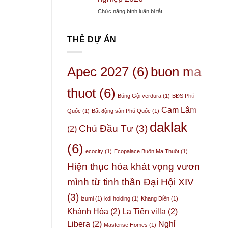
sản
động
Sự
Giữa
ở
Chức năng bình luận bị tắt
sản
trỗi
Rừng
Bài
BMT
dậy
Nguyên
2:
như
của
Sinh
THẺ DỰ ÁN
Đặc
thế
một
khu
nào?
“Thủ
và
phủ”
cơ
Apec 2027
(6)
buon ma
thầm
hội
lặng
đầu
nhưng
thuot
(6)
tư
Búng Gội verdura
(1)
BĐS Phú
quyền
Phú
lực
Cam Lâm
Quốc
(1)
Bất động sản Phú Quốc
(1)
Quốc
–
cho
daklak
3
Chủ Đầu Tư
(3)
(2)
doanh
chỉ
nghiệp
số
(6)
2026
nội
ecocity
(1)
Ecopalace Buôn Ma Thuột
(1)
tại
Hiện thục hóa khát vọng vươn
chứng
minh
mình từ tinh thần Đại Hội XIV
(3)
izumi
(1)
kdi holding
(1)
Khang Điền
(1)
Khánh Hòa
(2)
La Tiên villa
(2)
Libera
(2)
Nghỉ
Masterise Homes
(1)