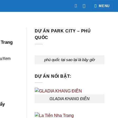
MENU
DỰ ÁN PARK CITY – PHÚ
QUỐC
 Trang
 DựXem
phú quốc tại sao lại là bây giờ
DỰ ÁN NỔI BẬT:
GLADIA KHANG ĐIỀN
bẩy