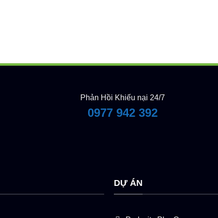
Phản Hồi Khiếu nại 24/7
0977 942 392
Y
DỰ ÁN