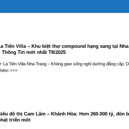
La Tiên Villa – Khu biệt thự compound hạng sang tại Nha
– Thông Tin mới nhất T8/2025
 La Tiên Villa Nha Trang – Không gian sống nghỉ dưỡng đẳng cấp.
Thêm >>>
Siêu đô thị Cam Lâm – Khánh Hòa: Hơn 260.000 tỷ, đòn 
hát triển mới