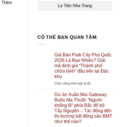
em Thêm
La Tiên Nha Trang
CÓ THỂ BẠN QUAN TÂM:
Giá Bán Park City Phú Quốc
2026 Là Bao Nhiêu? Giải
mã định giá “Thành phố
chữa lành” đầu tiên tại Đặc
khu
ở
Chức năng bình luận bị tắt
Giá
Bán
Dự án Xuân Mai Gateway
Park
Buôn Ma Thuột: “Người
City
khổng lồ” phía Bắc đổ bộ
Phú
Tây Nguyên – Tác động đến
Quốc
thị trường bất động sản BMT
2026
như thế nào?
Là