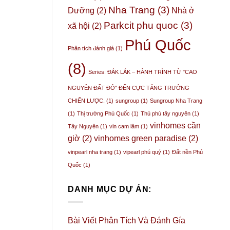
Nha Trang
(3)
Dưỡng
(2)
Nhà ở
Parkcit phu quoc
(3)
xã hội
(2)
Phú Quốc
Phân tích đánh giá
(1)
(8)
Series: ĐẮK LẮK – HÀNH TRÌNH TỪ "CAO
NGUYÊN ĐẤT ĐỎ" ĐẾN CỰC TĂNG TRƯỞNG
CHIẾN LƯỢC.
(1)
sungroup
(1)
Sungroup Nha Trang
(1)
Thị trường Phú Quốc
(1)
Thủ phủ tây nguyên
(1)
vinhomes cần
Tây Nguyên
(1)
vin cam lâm
(1)
giờ
(2)
vinhomes green paradise
(2)
vinpearl nha trang
(1)
vipearl phú quý
(1)
Đất nền Phú
Quốc
(1)
DANH MỤC DỰ ÁN:
Bài Viết Phân Tích Và Đánh Gía