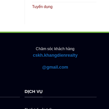
Tuyển dụng
Chăm sóc khách hàng
cskh.khangdienrealty
@gmail.com
DỊCH VỤ