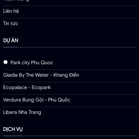
Liên hệ
Tin tức
DỰ ÁN
Park city Phu Quoc
Gladia By The Water - Khang Điền
Ecopalace - Ecopark
Verdura Búng Gội - Phú Quốc
Libera Nha Trang
DỊCH VỤ