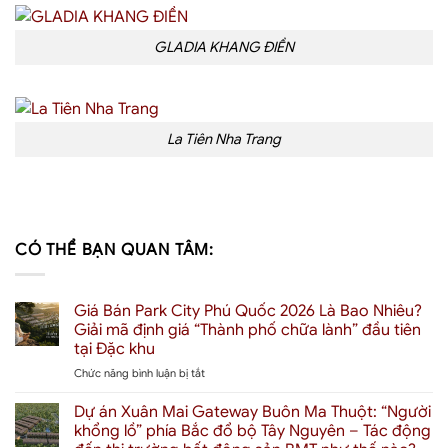
GLADIA KHANG ĐIỀN
La Tiên Nha Trang
CÓ THỂ BẠN QUAN TÂM:
Giá Bán Park City Phú Quốc 2026 Là Bao Nhiêu?
Giải mã định giá “Thành phố chữa lành” đầu tiên
tại Đặc khu
ở
Chức năng bình luận bị tắt
Giá
Bán
Dự án Xuân Mai Gateway Buôn Ma Thuột: “Người
Park
khổng lồ” phía Bắc đổ bộ Tây Nguyên – Tác động
City