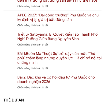
đến thị trường bất động sản BMT như thế nào?
Phú
ở
Chức năng bình luận bị tắt
Quốc
Dự
2026
án
Là
APEC 2027: “Đại công trường” Phú Quốc và chu
Xuân
Bao
kỳ định vị lại giá trị bất động sản
Mai
Nhiêu?
ở
Chức năng bình luận bị tắt
Gateway
Giải
APEC
Buôn
mã
2027:
Triết Lý Satoyama: Bí Quyết Kiến Tạo Thành Phố
Ma
định
“Đại
Thuột:
giá
Nghỉ Dưỡng Giữa Rừng Nguyên Sinh
công
“Người
“Thành
ở
Chức năng bình luận bị tắt
trường”
khổng
phố
Triết
Phú
lồ”
chữa
Lý
Bài 1:Buôn Ma Thuột Sự trỗi dậy của một “Thủ
Quốc
phía
lành”
Satoyama:
và
phủ” thầm lặng nhưng quyền lực – 3 chỉ số nội tại
Bắc
đầu
Bí
chu
đổ
chứng minh
tiên
Quyết
kỳ
bộ
tại
ở
Chức năng bình luận bị tắt
Kiến
định
Tây
Đặc
Bài
Tạo
vị
Nguyên
khu
1:Buôn
Thành
Bài 2: Đặc khu và cơ hội đầu tư Phú Quốc cho
lại
–
Ma
Phố
giá
doanh nghiệp 2026
Tác
Thuột
Nghỉ
trị
động
ở
Chức năng bình luận bị tắt
Sự
Dưỡng
bất
đến
Bài
trỗi
Giữa
động
thị
2:
dậy
Rừng
sản
trường
Đặc
THẺ DỰ ÁN
của
Nguyên
bất
khu
một
Sinh