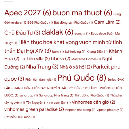
động
và
“Thủ
sản
cơ
phủ”
Apec 2027
(6)
buon ma thuot
(6)
BMT
hội
thầm
Búng
như
đầu
lặng
thế
Cam Lâm
(2)
tư
Gội verdura
(1)
BĐS Phú Quốc
(1)
Bất động sản Phú Quốc
(1)
nhưng
nào?
Phú
quyền
daklak
(6)
Chủ Đầu Tư
(3)
Quốc
lực
ecocity
(1)
Ecopalace Buôn Ma
cho
–
Hiện thục hóa khát vọng vươn mình từ tinh
doanh
3
Thuột
(1)
nghiệp
chỉ
thần Đại Hội XIV
(3)
Khánh
2026
izumi
(1)
kdi holding
(1)
Khang Điền
(1)
số
nội
Hòa
(2)
La Tiên villa
(2)
Libera
(2)
Nghỉ
Masterise Homes
(1)
tại
Nha Trang
(3)
Parkcit phu
Dưỡng
(2)
Nhà ở xã hội
(2)
chứng
minh
Phú Quốc
(8)
quoc
(3)
Phân tích đánh giá
(1)
Series: ĐẮK
LẮK – HÀNH TRÌNH TỪ "CAO NGUYÊN ĐẤT ĐỎ" ĐẾN CỰC TĂNG TRƯỞNG CHIẾN
LƯỢC.
(1)
sungroup
(1)
Sungroup Nha Trang
(1)
Thị trường Phú Quốc
(1)
Thủ phủ
vinhomes cần giờ
(2)
tây nguyên
(1)
Tây Nguyên
(1)
vin cam lâm
(1)
vinhomes green paradise
(2)
vinpearl nha trang
(1)
vipearl phú quý
(1)
Đất nền Phú Quốc
(1)