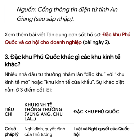
Nguồn: Cổng thông tin điện tử tỉnh An
Giang (sau sáp nhập).
Xem thêm bài viết
Tận dụng cơn sốt hồ sơ:
Đặc khu Phú
Quốc và cơ hội cho doanh nghiệp
(bài ngày 2).
3. Đặc khu Phú Quốc khác gì các khu kinh tế
khác?
Nhiều nhà đầu tư thường nhầm lẫn “đặc khu” với “khu
kinh tế mở” hoặc “khu kinh tế cửa khẩu”. Sự khác biệt
nằm ở 3 điểm cốt lõi:
KHU KINH TẾ
TIÊU
THÔNG THƯỜNG
ĐẶC KHU PHÚ QUỐC
CHÍ
(VŨNG ÁNG, CHU
LAI…)
Cơ sở
Nghị định, quyết định
Luật và Nghị quyết của Quốc
pháp lý
của Thủ tướng
hội