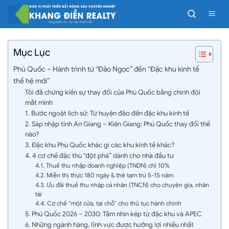
Bỏ
qua
nội
dung
Mục Lục
Phú Quốc – Hành trình từ “Đảo Ngọc” đến “Đặc khu kinh tế
thế hệ mới”
Tôi đã chứng kiến sự thay đổi của Phú Quốc bằng chính đôi
mắt mình
1. Bước ngoặt lịch sử: Từ huyện đảo đến đặc khu kinh tế
2. Sáp nhập tỉnh An Giang – Kiên Giang: Phú Quốc thay đổi thế
nào?
3. Đặc khu Phú Quốc khác gì các khu kinh tế khác?
4. 4 cơ chế đặc thù “đột phá” dành cho nhà đầu tư
4.1. Thuế thu nhập doanh nghiệp (TNDN) chỉ 10%
4.2. Miễn thị thực 180 ngày & thẻ tạm trú 5-15 năm
4.3. Ưu đãi thuế thu nhập cá nhân (TNCN) cho chuyên gia, nhân
tài
4.4. Cơ chế “một cửa, tại chỗ” cho thủ tục hành chính
5. Phú Quốc 2026 – 2030: Tầm nhìn kép từ đặc khu và APEC
6. Những ngành hàng, lĩnh vực được hưởng lợi nhiều nhất