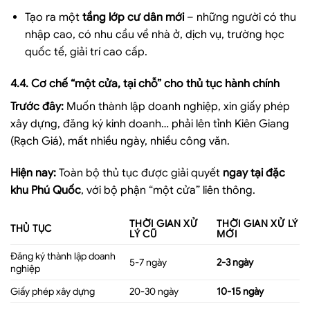
Tạo ra một
tầng lớp cư dân mới
– những người có thu
nhập cao, có nhu cầu về nhà ở, dịch vụ, trường học
quốc tế, giải trí cao cấp.
4.4. Cơ chế “một cửa, tại chỗ” cho thủ tục hành chính
Trước đây:
Muốn thành lập doanh nghiệp, xin giấy phép
xây dựng, đăng ký kinh doanh… phải lên tỉnh Kiên Giang
(Rạch Giá), mất nhiều ngày, nhiều công văn.
Hiện nay:
Toàn bộ thủ tục được giải quyết
ngay tại đặc
khu Phú Quốc
, với bộ phận “một cửa” liên thông.
THỜI GIAN XỬ
THỜI GIAN XỬ LÝ
THỦ TỤC
LÝ CŨ
MỚI
Đăng ký thành lập doanh
5-7 ngày
2-3 ngày
nghiệp
Giấy phép xây dựng
20-30 ngày
10-15 ngày