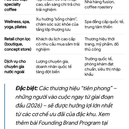
Nhà hàng fusion,
specialty
cao, sẵn sàng chi trả cho
coffee roastery
coffee
trải nghiệm
Xu hướng “sống chậm”,
Wellness, spa,
Spa đẳng cấp quốc tế,
chăm sóc sức khỏe của
yoga, pilates
trung tâm thiền
tầng lớp thượng lưu
Retail chọn lọc
Khách du lịch cao cấp
Thương hiệu thời
(boutique,
có nhu cầu mua sắm trải
trang, mỹ phẩm, đồ
concept store)
nghiệm
thủ công
Trường quốc tế,
Dịch vụ cho
Lượng chuyên gia,
phòng khám đạt
chuyên gia
doanh nhân quốc tế
chuẩn, siêu thị nhập
nước ngoài
tăng đột biến
khẩu
Đặc biệt:
Các thương hiệu “tiên phong” –
những người vào cuộc ngay từ giai đoạn
đầu (2026) – sẽ được hưởng lợi lớn nhất
từ các cơ chế ưu đãi của đặc khu. Xem
thêm bài
Founding Brand Program tại