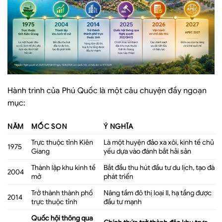
Hành trình của Phú Quốc là một câu chuyện đầy ngoạn
mục:
NĂM
MỐC SON
Ý NGHĨA
Trực thuộc tỉnh Kiên
Là một huyện đảo xa xôi, kinh tế chủ
1975
Giang
yếu dựa vào đánh bắt hải sản
Thành lập khu kinh tế
Bắt đầu thu hút đầu tư du lịch, tạo đà
2004
mở
phát triển
Trở thành thành phố
Nâng tầm đô thị loại II, hạ tầng được
2014
trực thuộc tỉnh
đầu tư mạnh
Quốc hội thông qua