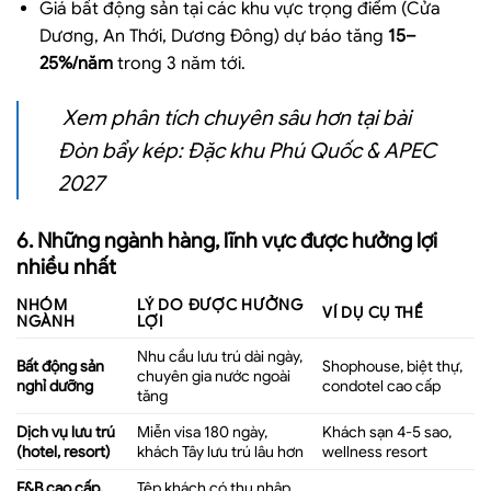
Giá bất động sản tại các khu vực trọng điểm (Cửa
Dương, An Thới, Dương Đông) dự báo tăng
15–
25%/năm
trong 3 năm tới.
Xem phân tích chuyên sâu hơn tại bài
Đòn bẩy kép: Đặc khu Phú Quốc & APEC
2027
6. Những ngành hàng, lĩnh vực được hưởng lợi
nhiều nhất
NHÓM
LÝ DO ĐƯỢC HƯỞNG
VÍ DỤ CỤ THỂ
NGÀNH
LỢI
Nhu cầu lưu trú dài ngày,
Bất động sản
Shophouse, biệt thự,
chuyên gia nước ngoài
nghỉ dưỡng
condotel cao cấp
tăng
Dịch vụ lưu trú
Miễn visa 180 ngày,
Khách sạn 4-5 sao,
(hotel, resort)
khách Tây lưu trú lâu hơn
wellness resort
F&B cao cấp,
Tệp khách có thu nhập