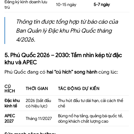
Đăng ký kinh doanh lưu
10-15 ngày
5-7 ngày
trú
Thông tin được tổng hợp từ báo cáo của
Ban Quản lý Đặc khu Phú Quốc tháng
4/2026.
5. Phú Quốc 2026 – 2030: Tầm nhìn kép từ đặc
khu và APEC
Phú Quốc đang có
hai “cú hích” song hành
cùng lúc:
CÚ
THỜI GIAN
TÁC ĐỘNG DỰ KIẾN
HÍCH
Đặc khu
2026 (bắt đầu
Thu hút đầu tư dài hạn, cải cách thể
kinh tế
có hiệu lực)
chế
APEC
Bùng nổ hạ tầng, quảng bá quốc tế,
Tháng 11/2027
2027
dòng khách chất lượng cao