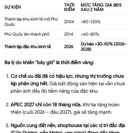
THỜI
MỨC TĂNG GIÁ BĐS
SỰ KIỆN
ĐIỂM
SAU 2 NĂM
Thành lập khu kinh tế mở Phú
2004
+80–120%
Quốc
Phú Quốc lên thành phố
2014
+60–80%
Dự báo +30–50% (2026–
Thành lập đặc khu kinh tế
2026
2028)
Ba lý do khiến “bây giờ” là thời điểm vàng:
Cơ chế ưu đãi đã có hiệu lực, nhưng thị trường chưa
kịp phản ứng hết.
Giá bất động sản hiện tại vẫn chưa
phản ánh đầy đủ tiềm năng của đặc khu.
APEC 2027 chỉ còn 18 tháng nữa.
Khi hạ tầng hoàn
thiện (cuối 2026 – đầu 2027), giá sẽ tăng mạnh.
Nguồn cung đất nền, shophouse tại các vị trí đắc địa