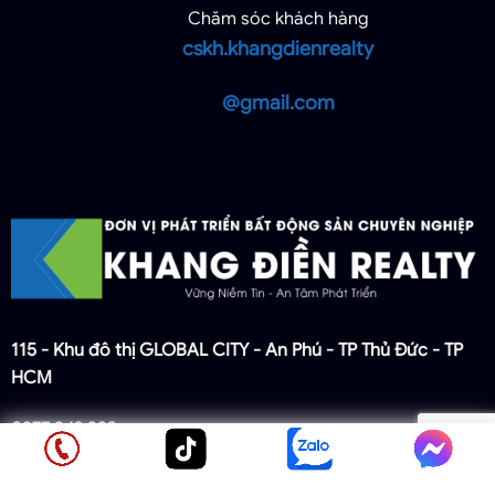
Chăm sóc khách hàng
cskh.khangdienrealty
@gmail.com
115 - Khu đô thị GLOBAL CITY - An Phú - TP Thủ Đức - TP
HCM
0977 942 392
cskh.khangdienrealty
Gọi điện
Nhắn tin
Chat Zalo
Facebook