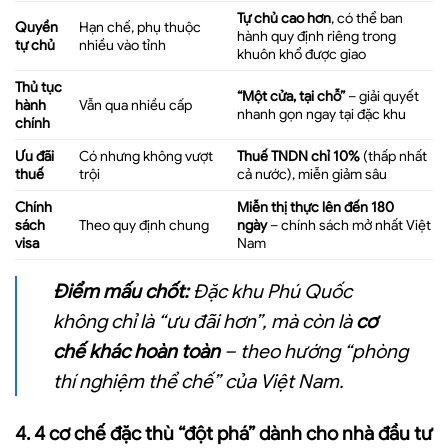
Tự chủ cao hơn
, có thể ban
Quyền
Hạn chế, phụ thuộc
hành quy định riêng trong
tự chủ
nhiều vào tỉnh
khuôn khổ được giao
Thủ tục
“Một cửa, tại chỗ”
– giải quyết
hành
Vẫn qua nhiều cấp
nhanh gọn ngay tại đặc khu
chính
Ưu đãi
Có nhưng không vượt
Thuế TNDN chỉ 10%
(thấp nhất
thuế
trội
cả nước), miễn giảm sâu
Chính
Miễn thị thực lên đến 180
sách
Theo quy định chung
ngày
– chính sách mở nhất Việt
visa
Nam
Điểm mấu chốt:
Đặc khu Phú Quốc
không chỉ là “ưu đãi hơn”, mà còn là
cơ
chế khác hoàn toàn
– theo hướng “phòng
thí nghiệm thể chế” của Việt Nam.
4. 4 cơ chế đặc thù “đột phá” dành cho nhà đầu tư