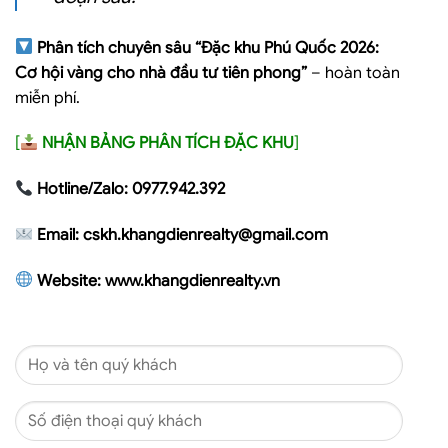
P
hân tích chuyên sâu “Đặc khu Phú Quốc 2026:
Cơ hội vàng cho nhà đầu tư tiên phong”
– hoàn toàn
miễn phí.
[
NHẬN BẢNG PHÂN TÍCH ĐẶC KHU
]
Hoặc
Hotline/Zalo: 0977.942.392
liên
Email: cskh.khangdienrealty
@gmail.com
hệ
trực
Website:
www.khangdienrealty.vn
tiếp
đội
ngũ
tư
vấn
của
chúng