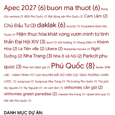
sản
cơ
phủ”
Apec 2027
(6)
buon ma thuot
(6)
BMT
hội
thầm
Búng
như
đầu
lặng
thế
Cam Lâm
(2)
tư
Gội verdura
(1)
BĐS Phú Quốc
(1)
Bất động sản Phú Quốc
(1)
nhưng
nào?
Phú
quyền
daklak
(6)
Chủ Đầu Tư
(3)
Quốc
lực
ecocity
(1)
Ecopalace Buôn Ma
cho
–
Hiện thục hóa khát vọng vươn mình từ tinh
doanh
3
Thuột
(1)
nghiệp
chỉ
thần Đại Hội XIV
(3)
Khánh
2026
izumi
(1)
kdi holding
(1)
Khang Điền
(1)
số
nội
Hòa
(2)
La Tiên villa
(2)
Libera
(2)
Nghỉ
Masterise Homes
(1)
tại
Nha Trang
(3)
Parkcit phu
Dưỡng
(2)
Nhà ở xã hội
(2)
chứng
minh
Phú Quốc
(8)
quoc
(3)
Phân tích đánh giá
(1)
Series: ĐẮK
LẮK – HÀNH TRÌNH TỪ "CAO NGUYÊN ĐẤT ĐỎ" ĐẾN CỰC TĂNG TRƯỞNG CHIẾN
LƯỢC.
(1)
sungroup
(1)
Sungroup Nha Trang
(1)
Thị trường Phú Quốc
(1)
Thủ phủ
vinhomes cần giờ
(2)
tây nguyên
(1)
Tây Nguyên
(1)
vin cam lâm
(1)
vinhomes green paradise
(2)
vinpearl nha trang
(1)
vipearl phú quý
(1)
Đất nền Phú Quốc
(1)
DANH MỤC DỰ ÁN: