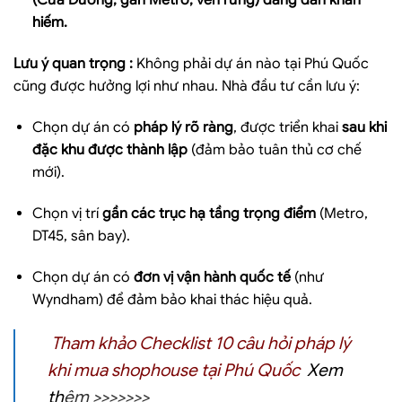
(Cửa Dương, gần Metro, ven rừng) đang dần khan
hiếm.
Lưu ý quan trọng :
Không phải dự án nào tại Phú Quốc
cũng được hưởng lợi như nhau. Nhà đầu tư cần lưu ý:
Chọn dự án có
pháp lý rõ ràng
, được triển khai
sau khi
đặc khu được thành lập
(đảm bảo tuân thủ cơ chế
mới).
Chọn vị trí
gần các trục hạ tầng trọng điểm
(Metro,
DT45, sân bay).
Chọn dự án có
đơn vị vận hành quốc tế
(như
Wyndham) để đảm bảo khai thác hiệu quả.
Tham khảo
Checklist 10 câu hỏi pháp lý
khi mua shophouse tại Phú Quốc
Xem
th
êm >>>>>>>