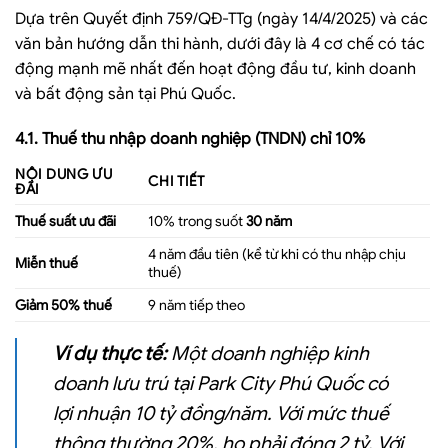
Dựa trên Quyết định 759/QĐ-TTg (ngày 14/4/2025) và các
văn bản hướng dẫn thi hành, dưới đây là 4 cơ chế có tác
động mạnh mẽ nhất đến hoạt động đầu tư, kinh doanh
và bất động sản tại Phú Quốc.
4.1. Thuế thu nhập doanh nghiệp (TNDN) chỉ 10%
NỘI DUNG ƯU
CHI TIẾT
ĐÃI
Thuế suất ưu đãi
10% trong suốt
30 năm
4 năm đầu tiên (kể từ khi có thu nhập chịu
Miễn thuế
thuế)
Giảm 50% thuế
9 năm tiếp theo
Ví dụ thực tế:
Một doanh nghiệp kinh
doanh lưu trú tại Park City Phú Quốc có
lợi nhuận 10 tỷ đồng/năm. Với mức thuế
thông thường 20%, họ phải đóng 2 tỷ. Với