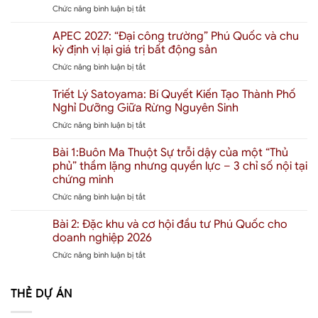
ở
Chức năng bình luận bị tắt
Quốc
Dự
2026
án
Là
APEC 2027: “Đại công trường” Phú Quốc và chu
Xuân
Bao
kỳ định vị lại giá trị bất động sản
Mai
Nhiêu?
ở
Chức năng bình luận bị tắt
Gateway
Giải
APEC
Buôn
mã
2027:
Triết Lý Satoyama: Bí Quyết Kiến Tạo Thành Phố
Ma
định
“Đại
Thuột:
giá
Nghỉ Dưỡng Giữa Rừng Nguyên Sinh
công
“Người
“Thành
ở
Chức năng bình luận bị tắt
trường”
khổng
phố
Triết
Phú
lồ”
chữa
Lý
Bài 1:Buôn Ma Thuột Sự trỗi dậy của một “Thủ
Quốc
phía
lành”
Satoyama:
và
phủ” thầm lặng nhưng quyền lực – 3 chỉ số nội tại
Bắc
đầu
Bí
chu
đổ
chứng minh
tiên
Quyết
kỳ
bộ
tại
ở
Chức năng bình luận bị tắt
Kiến
định
Tây
Đặc
Bài
Tạo
vị
Nguyên
khu
1:Buôn
Thành
Bài 2: Đặc khu và cơ hội đầu tư Phú Quốc cho
lại
–
Ma
Phố
giá
doanh nghiệp 2026
Tác
Thuột
Nghỉ
trị
động
ở
Chức năng bình luận bị tắt
Sự
Dưỡng
bất
đến
Bài
trỗi
Giữa
động
thị
2:
dậy
Rừng
sản
trường
Đặc
THẺ DỰ ÁN
của
Nguyên
bất
khu
một
Sinh
động
và
“Thủ