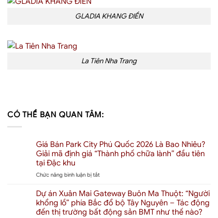
GLADIA KHANG ĐIỀN
La Tiên Nha Trang
CÓ THỂ BẠN QUAN TÂM:
Giá Bán Park City Phú Quốc 2026 Là Bao Nhiêu?
Giải mã định giá “Thành phố chữa lành” đầu tiên
tại Đặc khu
ở
Chức năng bình luận bị tắt
Giá
Bán
Dự án Xuân Mai Gateway Buôn Ma Thuột: “Người
Park
khổng lồ” phía Bắc đổ bộ Tây Nguyên – Tác động
City
đến thị trường bất động sản BMT như thế nào?
Phú