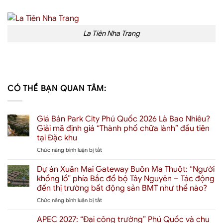
La Tiên Nha Trang
CÓ THỂ BẠN QUAN TÂM:
Giá Bán Park City Phú Quốc 2026 Là Bao Nhiêu?
Giải mã định giá “Thành phố chữa lành” đầu tiên
tại Đặc khu
ở
Chức năng bình luận bị tắt
Giá
Bán
Dự án Xuân Mai Gateway Buôn Ma Thuột: “Người
Park
khổng lồ” phía Bắc đổ bộ Tây Nguyên – Tác động
City
đến thị trường bất động sản BMT như thế nào?
Phú
ở
Chức năng bình luận bị tắt
Quốc
Dự
2026
án
Là
APEC 2027: “Đại công trường” Phú Quốc và chu