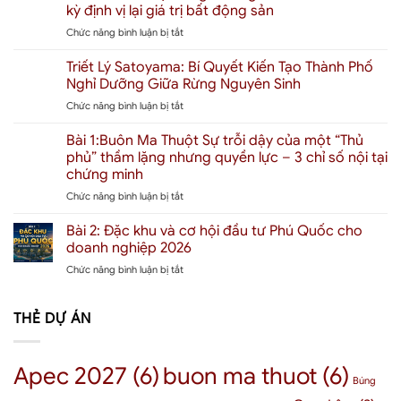
Xuân
Bao
kỳ định vị lại giá trị bất động sản
Mai
Nhiêu?
ở
Chức năng bình luận bị tắt
Gateway
Giải
APEC
Buôn
mã
2027:
Triết Lý Satoyama: Bí Quyết Kiến Tạo Thành Phố
Ma
định
“Đại
Thuột:
giá
Nghỉ Dưỡng Giữa Rừng Nguyên Sinh
công
“Người
“Thành
ở
Chức năng bình luận bị tắt
trường”
khổng
phố
Triết
Phú
lồ”
chữa
Lý
Bài 1:Buôn Ma Thuột Sự trỗi dậy của một “Thủ
Quốc
phía
lành”
Satoyama:
và
phủ” thầm lặng nhưng quyền lực – 3 chỉ số nội tại
Bắc
đầu
Bí
chu
đổ
chứng minh
tiên
Quyết
kỳ
bộ
tại
ở
Chức năng bình luận bị tắt
Kiến
định
Tây
Đặc
Bài
Tạo
vị
Nguyên
khu
1:Buôn
Thành
Bài 2: Đặc khu và cơ hội đầu tư Phú Quốc cho
lại
–
Ma
Phố
giá
doanh nghiệp 2026
Tác
Thuột
Nghỉ
trị
động
ở
Chức năng bình luận bị tắt
Sự
Dưỡng
bất
đến
Bài
trỗi
Giữa
động
thị
2:
dậy
Rừng
sản
trường
Đặc
THẺ DỰ ÁN
của
Nguyên
bất
khu
một
Sinh
động
và
“Thủ
sản
cơ
phủ”
Apec 2027
(6)
buon ma thuot
(6)
BMT
hội
thầm
Búng
như
đầu
lặng
thế