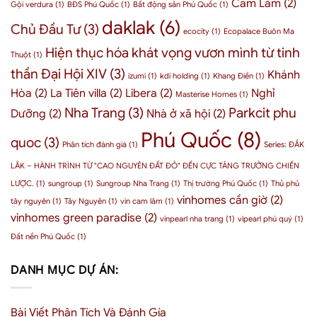
Cam Lâm
(2)
tư
Gội verdura
(1)
BĐS Phú Quốc
(1)
Bất động sản Phú Quốc
(1)
nhưng
nào?
Phú
quyền
daklak
(6)
Chủ Đầu Tư
(3)
Quốc
lực
ecocity
(1)
Ecopalace Buôn Ma
cho
–
Hiện thục hóa khát vọng vươn mình từ tinh
doanh
3
Thuột
(1)
nghiệp
chỉ
thần Đại Hội XIV
(3)
Khánh
2026
izumi
(1)
kdi holding
(1)
Khang Điền
(1)
số
nội
Hòa
(2)
La Tiên villa
(2)
Libera
(2)
Nghỉ
Masterise Homes
(1)
tại
Nha Trang
(3)
Parkcit phu
Dưỡng
(2)
Nhà ở xã hội
(2)
chứng
minh
Phú Quốc
(8)
quoc
(3)
Phân tích đánh giá
(1)
Series: ĐẮK
LẮK – HÀNH TRÌNH TỪ "CAO NGUYÊN ĐẤT ĐỎ" ĐẾN CỰC TĂNG TRƯỞNG CHIẾN
LƯỢC.
(1)
sungroup
(1)
Sungroup Nha Trang
(1)
Thị trường Phú Quốc
(1)
Thủ phủ
vinhomes cần giờ
(2)
tây nguyên
(1)
Tây Nguyên
(1)
vin cam lâm
(1)
vinhomes green paradise
(2)
vinpearl nha trang
(1)
vipearl phú quý
(1)
Đất nền Phú Quốc
(1)
DANH MỤC DỰ ÁN:
Bài Viết Phân Tích Và Đánh Gía