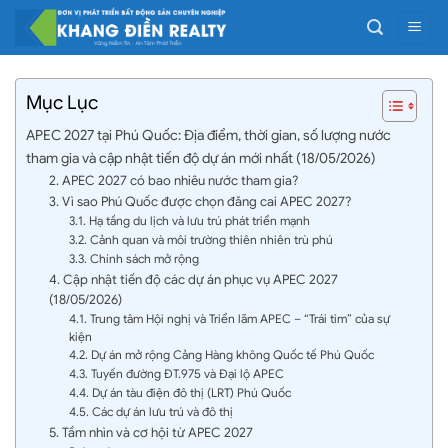
Bỏ
qua
nội
dung
Mục Lục
APEC 2027 tại Phú Quốc: Địa điểm, thời gian, số lượng nước
tham gia và cập nhật tiến độ dự án mới nhất (18/05/2026)
2. APEC 2027 có bao nhiêu nước tham gia?
3. Vì sao Phú Quốc được chọn đăng cai APEC 2027?
3.1. Hạ tầng du lịch và lưu trú phát triển mạnh
3.2. Cảnh quan và môi trường thiên nhiên trù phú
3.3. Chính sách mở rộng
4. Cập nhật tiến độ các dự án phục vụ APEC 2027
(18/05/2026)
4.1. Trung tâm Hội nghị và Triển lãm APEC – “Trái tim” của sự
kiện
4.2. Dự án mở rộng Cảng Hàng không Quốc tế Phú Quốc
4.3. Tuyến đường ĐT.975 và Đại lộ APEC
4.4. Dự án tàu điện đô thị (LRT) Phú Quốc
4.5. Các dự án lưu trú và đô thị
5. Tầm nhìn và cơ hội từ APEC 2027