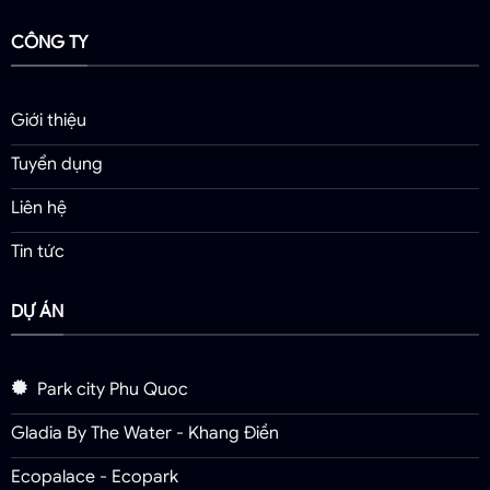
CÔNG TY
Giới thiệu
Tuyển dụng
Liên hệ
Tin tức
DỰ ÁN
Park city Phu Quoc
Gladia By The Water - Khang Điền
Ecopalace - Ecopark