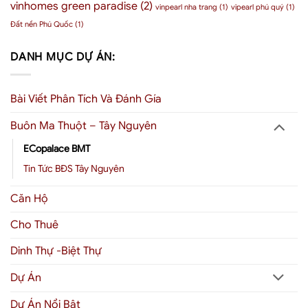
vinhomes green paradise
(2)
vinpearl nha trang
(1)
vipearl phú quý
(1)
Đất nền Phú Quốc
(1)
DANH MỤC DỰ ÁN:
Bài Viết Phân Tích Và Đánh Gía
Buôn Ma Thuột – Tây Nguyên
ECopalace BMT
Tin Tức BĐS Tây Nguyên
Căn Hộ
Cho Thuê
Dinh Thự -Biệt Thự
Dự Án
Dự Án Nổi Bật