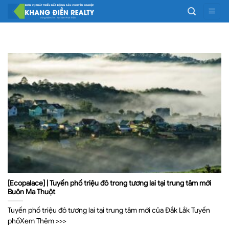
Bỏ
qua
nội
dung
[Ecopalace] | Tuyến phố triệu đô trong tương lai tại trung tâm mới
Buôn Ma Thuột
Tuyến phố triệu đô tương lai tại trung tâm mới của Đắk Lắk Tuyến
phốXem Thêm >>>