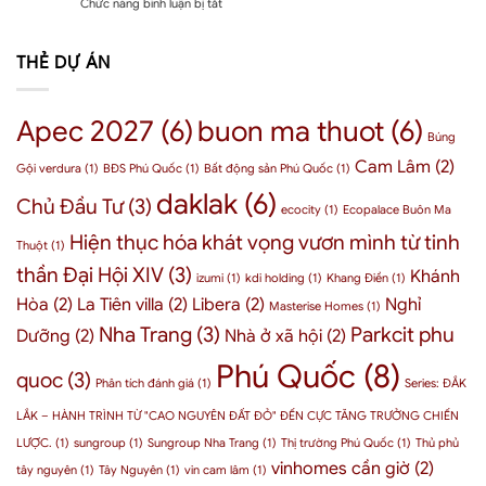
ở
Chức năng bình luận bị tắt
Sự
Dưỡng
bất
đến
Bài
trỗi
Giữa
động
thị
2:
dậy
Rừng
sản
trường
Đặc
THẺ DỰ ÁN
của
Nguyên
bất
khu
một
Sinh
động
và
“Thủ
sản
cơ
phủ”
Apec 2027
(6)
buon ma thuot
(6)
BMT
hội
thầm
Búng
như
đầu
lặng
thế
Cam Lâm
(2)
tư
Gội verdura
(1)
BĐS Phú Quốc
(1)
Bất động sản Phú Quốc
(1)
nhưng
nào?
Phú
quyền
daklak
(6)
Chủ Đầu Tư
(3)
Quốc
lực
ecocity
(1)
Ecopalace Buôn Ma
cho
–
Hiện thục hóa khát vọng vươn mình từ tinh
doanh
3
Thuột
(1)
nghiệp
chỉ
thần Đại Hội XIV
(3)
Khánh
2026
izumi
(1)
kdi holding
(1)
Khang Điền
(1)
số
nội
Hòa
(2)
La Tiên villa
(2)
Libera
(2)
Nghỉ
Masterise Homes
(1)
tại
Nha Trang
(3)
Parkcit phu
Dưỡng
(2)
Nhà ở xã hội
(2)
chứng
minh
Phú Quốc
(8)
quoc
(3)
Phân tích đánh giá
(1)
Series: ĐẮK
LẮK – HÀNH TRÌNH TỪ "CAO NGUYÊN ĐẤT ĐỎ" ĐẾN CỰC TĂNG TRƯỞNG CHIẾN
LƯỢC.
(1)
sungroup
(1)
Sungroup Nha Trang
(1)
Thị trường Phú Quốc
(1)
Thủ phủ
vinhomes cần giờ
(2)
tây nguyên
(1)
Tây Nguyên
(1)
vin cam lâm
(1)