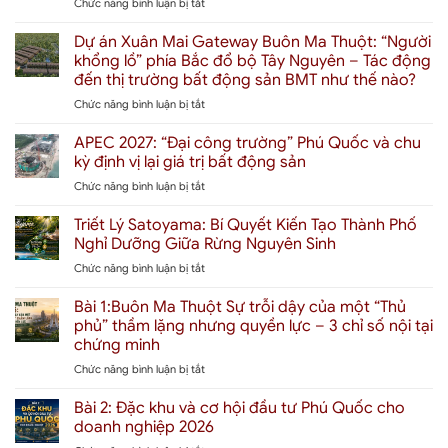
ở
Chức năng bình luận bị tắt
Giá
Bán
Dự án Xuân Mai Gateway Buôn Ma Thuột: “Người
Park
khổng lồ” phía Bắc đổ bộ Tây Nguyên – Tác động
City
đến thị trường bất động sản BMT như thế nào?
Phú
ở
Chức năng bình luận bị tắt
Quốc
Dự
2026
án
Là
APEC 2027: “Đại công trường” Phú Quốc và chu
Xuân
Bao
kỳ định vị lại giá trị bất động sản
Mai
Nhiêu?
ở
Chức năng bình luận bị tắt
Gateway
Giải
APEC
Buôn
mã
2027:
Triết Lý Satoyama: Bí Quyết Kiến Tạo Thành Phố
Ma
định
“Đại
Thuột:
giá
Nghỉ Dưỡng Giữa Rừng Nguyên Sinh
công
“Người
“Thành
ở
Chức năng bình luận bị tắt
trường”
khổng
phố
Triết
Phú
lồ”
chữa
Lý
Bài 1:Buôn Ma Thuột Sự trỗi dậy của một “Thủ
Quốc
phía
lành”
Satoyama:
và
phủ” thầm lặng nhưng quyền lực – 3 chỉ số nội tại
Bắc
đầu
Bí
chu
đổ
chứng minh
tiên
Quyết
kỳ
bộ
tại
ở
Chức năng bình luận bị tắt
Kiến
định
Tây
Đặc
Bài
Tạo
vị
Nguyên
khu
1:Buôn
Thành
Bài 2: Đặc khu và cơ hội đầu tư Phú Quốc cho
lại
–
Ma
Phố
giá
doanh nghiệp 2026
Tác
Thuột
Nghỉ
trị
động