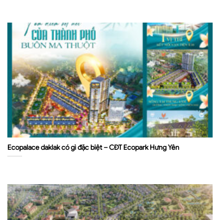
Ecopalace daklak có gì đặc biệt – CĐT Ecopark Hưng Yên