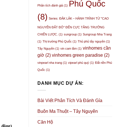
Phú Quốc
Phân tích đánh giá
(1)
(8)
Series: ĐẮK LẮK – HÀNH TRÌNH TỪ "CAO
NGUYÊN ĐẤT ĐỎ" ĐẾN CỰC TĂNG TRƯỞNG
CHIẾN LƯỢC.
(1)
sungroup
(1)
Sungroup Nha Trang
(1)
Thị trường Phú Quốc
(1)
Thủ phủ tây nguyên
(1)
vinhomes cần
Tây Nguyên
(1)
vin cam lâm
(1)
giờ
(2)
vinhomes green paradise
(2)
vinpearl nha trang
(1)
vipearl phú quý
(1)
Đất nền Phú
Quốc
(1)
DANH MỤC DỰ ÁN:
Bài Viết Phân Tích Và Đánh Gía
Buôn Ma Thuột – Tây Nguyên
Căn Hộ
 đồng)