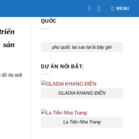
MENU
DỰ ÁN PARK CITY – PHÚ
QUỐC
triển
, sản
phú quốc tại sao lại là bây giờ
DỰ ÁN NỔI BẬT:
 đô thị mới
GLADIA KHANG ĐIỀN
La Tiên Nha Trang