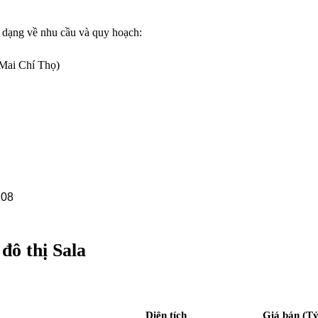
a dạng về nhu cầu và quy hoạch:
 Mai Chí Thọ)
đô thị Sala
Diện tích
Giá bán (Tỷ