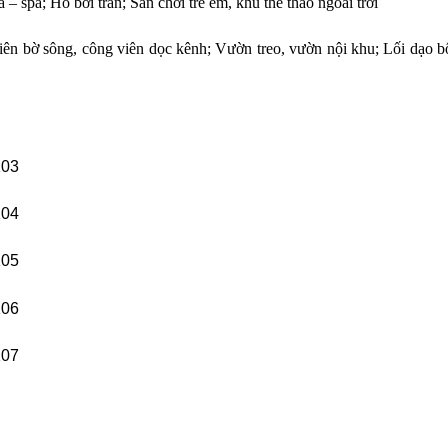
 – spa; Hồ bơi tràn; Sân chơi trẻ em, khu thể thao ngoài trời
viên bờ sông, công viên dọc kênh; Vườn treo, vườn nội khu; Lối dạo b