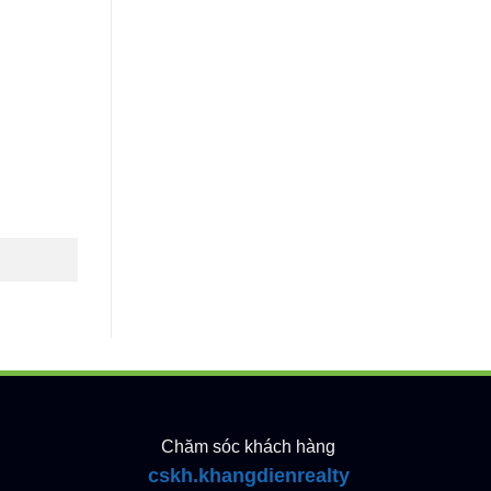
Chăm sóc khách hàng
cskh.khangdienrealty