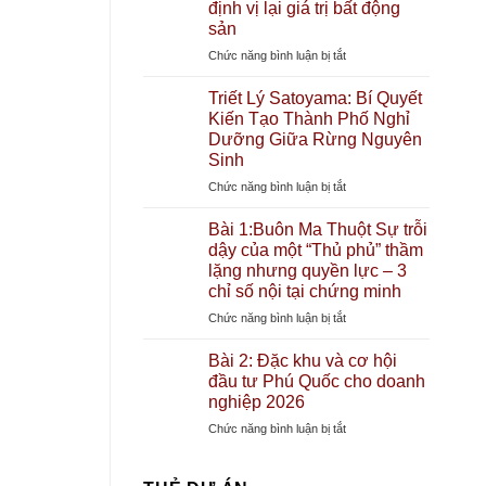
Mai
định vị lại giá trị bất động
định
Gateway
giá
sản
Buôn
“Thành
ở
Chức năng bình luận bị tắt
Ma
phố
APEC
Thuột:
chữa
2027:
Triết Lý Satoyama: Bí Quyết
“Người
lành”
“Đại
Kiến Tạo Thành Phố Nghỉ
khổng
đầu
công
Dưỡng Giữa Rừng Nguyên
lồ”
tiên
trường”
Sinh
phía
tại
Phú
Bắc
Đặc
ở
Chức năng bình luận bị tắt
Quốc
đổ
khu
Triết
và
bộ
Lý
Bài 1:Buôn Ma Thuột Sự trỗi
chu
Tây
Satoyama:
dậy của một “Thủ phủ” thầm
kỳ
Nguyên
Bí
lặng nhưng quyền lực – 3
định
–
Quyết
chỉ số nội tại chứng minh
vị
Tác
Kiến
lại
động
ở
Chức năng bình luận bị tắt
Tạo
giá
đến
Bài
Thành
trị
thị
1:Buôn
Bài 2: Đặc khu và cơ hội
Phố
bất
trường
Ma
đầu tư Phú Quốc cho doanh
Nghỉ
động
bất
Thuột
nghiệp 2026
Dưỡng
sản
động
Sự
Giữa
ở
Chức năng bình luận bị tắt
sản
trỗi
Rừng
Bài
BMT
dậy
Nguyên
2:
như
của
Sinh
Đặc