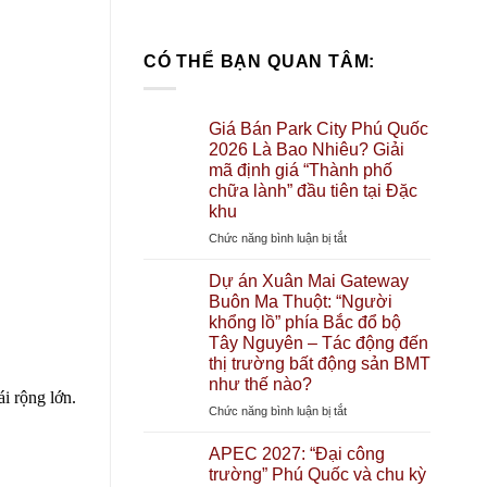
CÓ THỂ BẠN QUAN TÂM:
Giá Bán Park City Phú Quốc
2026 Là Bao Nhiêu? Giải
mã định giá “Thành phố
chữa lành” đầu tiên tại Đặc
khu
ở
Chức năng bình luận bị tắt
Giá
Bán
Dự án Xuân Mai Gateway
Park
Buôn Ma Thuột: “Người
City
khổng lồ” phía Bắc đổ bộ
Phú
Tây Nguyên – Tác động đến
Quốc
thị trường bất động sản BMT
2026
như thế nào?
Là
i rộng lớn.
ở
Chức năng bình luận bị tắt
Bao
Dự
Nhiêu?
án
APEC 2027: “Đại công
Giải
Xuân
trường” Phú Quốc và chu kỳ
mã