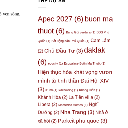
THẺ DỰ ÁN
thế
một
khu
nào?
“Thủ
và
phủ”
ộ ven sông,
cơ
Apec 2027
(6)
buon ma
thầm
hội
lặng
đầu
nhưng
thuot
(6)
tư
Búng Gội verdura
(1)
BĐS Phú
quyền
Phú
lực
Cam Lâm
Quốc
(1)
Bất động sản Phú Quốc
(1)
Quốc
–
cho
daklak
3
Chủ Đầu Tư
(3)
(2)
doanh
chỉ
nghiệp
số
(6)
2026
nội
ecocity
(1)
Ecopalace Buôn Ma Thuột
(1)
tại
Hiện thục hóa khát vọng vươn
chứng
minh
mình từ tinh thần Đại Hội XIV
(3)
izumi
(1)
kdi holding
(1)
Khang Điền
(1)
Khánh Hòa
(2)
La Tiên villa
(2)
Libera
(2)
Nghỉ
Masterise Homes
(1)
Nha Trang
(3)
Dưỡng
(2)
Nhà ở
Parkcit phu quoc
(3)
xã hội
(2)