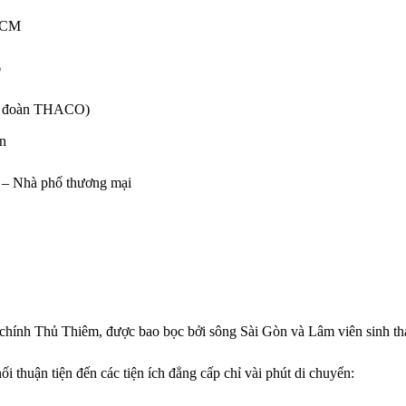
 HCM
6
Tập đoàn THACO)
wn
e – Nhà phố thương mại
i chính Thủ Thiêm, được bao bọc bởi sông Sài Gòn và Lâm viên sinh thá
 thuận tiện đến các tiện ích đẳng cấp chỉ vài phút di chuyển: