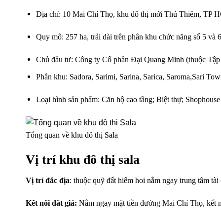
Địa chỉ: 10 Mai Chí Thọ, khu đô thị mới Thủ Thiêm, TP
Quy mô: 257 ha, trải dài trên phân khu chức năng số 5 và 
Chủ đầu tư: Công ty Cổ phần Đại Quang Minh (thuộc 
Phân khu: Sadora, Sarimi, Sarina, Sarica, Saroma,Sari To
Loại hình sản phẩm: Căn hộ cao tầng; Biệt thự; Shophous
Tổng quan về khu đô thị Sala
Vị trí khu đô thị sala
Vị trí đắc địa
: thuộc quỹ đất hiếm hoi nằm ngay trung tâm tà
Kết nối đắt giá:
Nằm ngay mặt tiền đường Mai Chí Thọ, kết nối